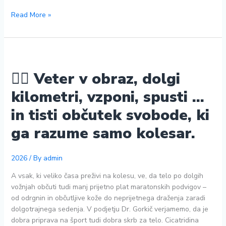
Kolesarji,
Read More »
naslednji
prijavni
rok
je
20.
🚴‍♂️ Veter v obraz, dolgi
junij
kilometri, vzponi, spusti …
2026!
in tisti občutek svobode, ki
ga razume samo kolesar.
2026
/ By
admin
A vsak, ki veliko časa preživi na kolesu, ve, da telo po dolgih
vožnjah občuti tudi manj prijetno plat maratonskih podvigov –
od odrgnin in občutljive kože do neprijetnega draženja zaradi
dolgotrajnega sedenja. V podjetju Dr. Gorkič verjamemo, da je
dobra priprava na šport tudi dobra skrb za telo. Cicatridina