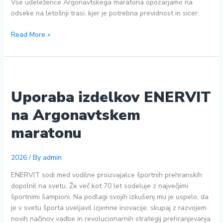
Vse udeležence Argonavtskega maratona opozarjamo na
odseke na letošnji trasi, kjer je potrebna previdnost in sicer:
PREVIDNOST
Read More »
NA
ODSEKIH
Uporaba izdelkov ENERVIT
na Argonavtskem
maratonu
2026
/ By
admin
ENERVIT sodi med vodilne proizvajalce športnih prehranskih
dopolnil na svetu. Že več kot 70 let sodeluje z največjimi
športnimi šampioni. Na podlagi svojih izkušenj mu je uspelo, da
je v svetu športa uveljavil izjemne inovacije, skupaj z razvojem
novih načinov vadbe in revolucionarnih strategij prehranjevanja.