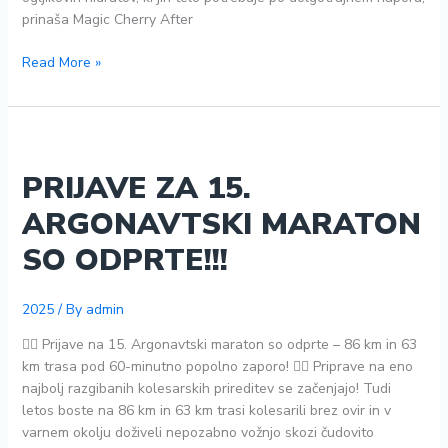
prinaša Magic Cherry After
ENERVIT
Read More »
Magic
cherry
–
Izjemna
regeneracija
PRIJAVE ZA 15.
za
ARGONAVTSKI MARATON
vrhunske
športnike
SO ODPRTE!!!
2025
/ By
admin
🚴‍♂️ Prijave na 15. Argonavtski maraton so odprte – 86 km in 63
km trasa pod 60-minutno popolno zaporo! 🚴‍♀️ Priprave na eno
najbolj razgibanih kolesarskih prireditev se začenjajo! Tudi
letos boste na 86 km in 63 km trasi kolesarili brez ovir in v
varnem okolju doživeli nepozabno vožnjo skozi čudovito