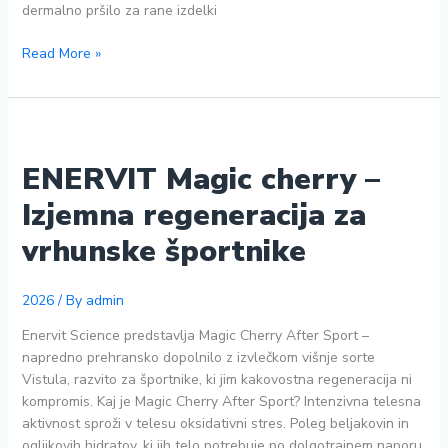
dermalno pršilo za rane izdelki
🚴‍♂️ Veter
Read More »
v
obraz,
dolgi
kilometri,
vzponi,
ENERVIT Magic cherry –
spusti
Izjemna regeneracija za
…
in
vrhunske športnike
tisti
občutek
svobode,
2026
/ By
admin
ki
Enervit Science predstavlja Magic Cherry After Sport –
ga
napredno prehransko dopolnilo z izvlečkom višnje sorte
razume
Vistula, razvito za športnike, ki jim kakovostna regeneracija ni
samo
kompromis. Kaj je Magic Cherry After Sport? Intenzivna telesna
kolesar.
aktivnost sproži v telesu oksidativni stres. Poleg beljakovin in
ogljikovih hidratov, ki jih telo potrebuje po dolgotrajnem naporu,