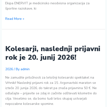
Ekipa ENERVIT je medicinsko neodvisna organizacija za
športne raziskave, ki
Uporaba
Read More »
izdelkov
ENERVIT
na
Argonavtskem
maratonu
Kolesarji, naslednji prijavni
rok je 20. junij 2026!
2026
/ By
admin
Ne zamudite priložnosti za letošnji kolesarski spektakel na
Vrhniki! Naslednji prijavni rok za 15. Argonavtski maraton se
izteče 20. junija 2026, do takrat pa znaša prijavnina 50 €. Ne
odlašajte – prijavite se zdaj in začnite odštevati kilometre do
cilja. Veselimo se, da bomo tudi letos skupaj ustvarjali
nepozabne kolesarske spomine.