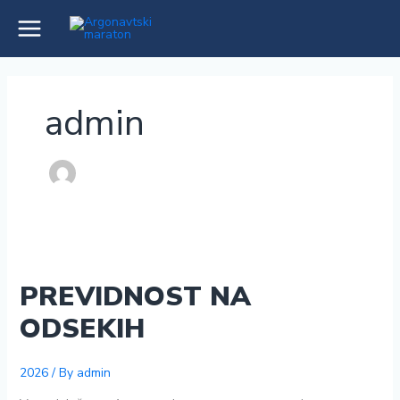
Skip
to
Main
content
Menu
admin
PREVIDNOST NA
ODSEKIH
2026
/ By
admin